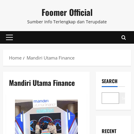
Skip
Foomer Official
to
content
Sumber Info Terlengkap dan Terupdate
Primary
Menu
Home
Mandiri Utama Finance
Mandiri Utama Finance
SEARCH
Search
RECENT