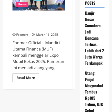
POSTS
Home
Banjir
Mandiri Utama Finance Hadirkan
Besar
Expo Mobil Bekas 2025 dengan
Sumatera
Promo Spesial
Jadi
Foomers
March 16, 2025
Bencana
Foomer Official – Mandiri
Terluas,
Utama Finance (MUF)
Lebih dari 2
kembali menggelar Expo
Juta Warga
Mobil Bekas 2025. Pameran
Terdampak
ini menjadi ajang yang...
Utang
Read
Read More
Pinjol
more
about
Masyarakat
Mandiri
Tembus
Utama
Finance
Rp105
Hadirkan
Expo
Triliun, OJK
Mobil
Bekas
Sebut