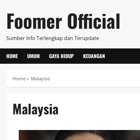
Skip
Foomer Official
to
content
Sumber Info Terlengkap dan Terupdate
HOME
UMUM
GAYA HIDUP
KEUANGAN
Home
Malaysia
Malaysia