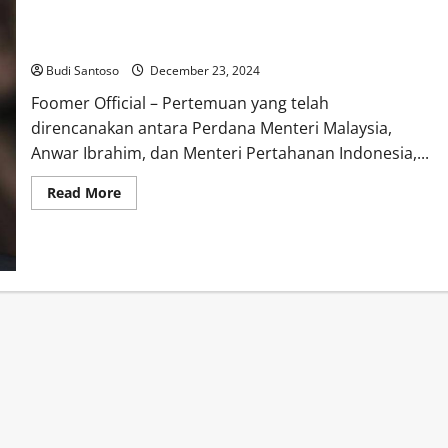
Batal Bertemu, Anwar Ibrahim Ungkap Prabowo Sedang Sakit
Budi Santoso
December 23, 2024
Foomer Official – Pertemuan yang telah
direncanakan antara Perdana Menteri Malaysia,
Anwar Ibrahim, dan Menteri Pertahanan Indonesia,...
Read
Read More
more
about
Batal
Bertemu,
Anwar
Ibrahim
Ungkap
Prabowo
Sedang
Sakit