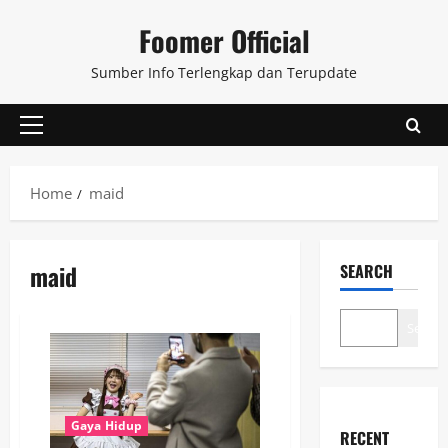
Skip
Foomer Official
to
content
Sumber Info Terlengkap dan Terupdate
Primary
Menu
Home
maid
maid
SEARCH
Search
Gaya Hidup
RECENT