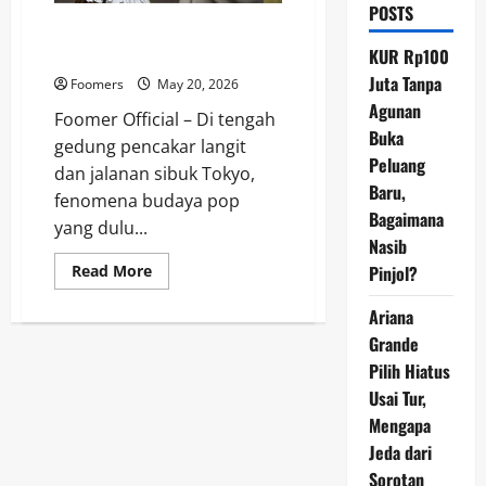
POSTS
FOTO: Dulu Dicibir, Maid Cafe
Tokyo Kini Jadi Magnet Turis
KUR Rp100
Juta Tanpa
Foomers
May 20, 2026
Agunan
Foomer Official – Di tengah
Buka
gedung pencakar langit
Peluang
dan jalanan sibuk Tokyo,
Baru,
fenomena budaya pop
Bagaimana
yang dulu...
Nasib
Read
Read More
Pinjol?
more
about
Ariana
FOTO:
Dulu
Grande
Dicibir,
Maid
Pilih Hiatus
Cafe
Tokyo
Usai Tur,
Kini
Jadi
Mengapa
Magnet
Jeda dari
Turis
Sorotan