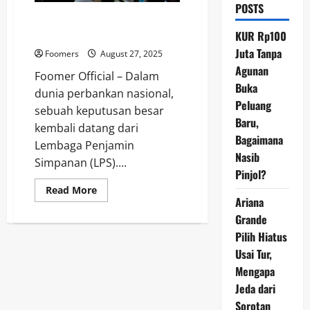
POSTS
LPS Pangkas Bunga Penjaminan
Bank Umum Jadi 3,75 Persen
KUR Rp100
Juta Tanpa
Foomers
August 27, 2025
Agunan
Foomer Official – Dalam
Buka
dunia perbankan nasional,
Peluang
sebuah keputusan besar
Baru,
kembali datang dari
Bagaimana
Lembaga Penjamin
Nasib
Simpanan (LPS)....
Pinjol?
Read
Read More
more
Ariana
about
Grande
LPS
Pangkas
Pilih Hiatus
Bunga
Penjaminan
Usai Tur,
Bank
Umum
Mengapa
Jadi
3,75
Jeda dari
Persen
Sorotan