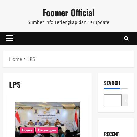
Skip
Foomer Official
to
content
Sumber Info Terlengkap dan Terupdate
Primary
Menu
Home
LPS
LPS
SEARCH
Search
Home
Keuangan
RECENT