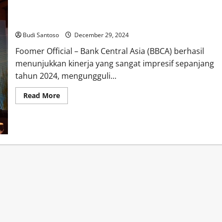
Kinerja BBCA Moncer, Salip Bank Pelat Merah di 2024
Budi Santoso
December 29, 2024
Foomer Official – Bank Central Asia (BBCA) berhasil
menunjukkan kinerja yang sangat impresif sepanjang
tahun 2024, mengungguli...
Read
Read More
more
about
Kinerja
BBCA
Moncer,
Salip
Bank
Pelat
Merah
di
2024