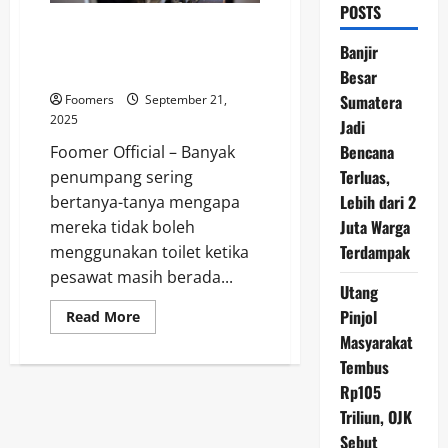
POSTS
Alasan Pilot Melarang
Penumpang ke Toilet Saat
Banjir
Pesawat Masih di Landasan
Besar
Sumatera
Foomers
September 21,
2025
Jadi
Bencana
Foomer Official – Banyak
Terluas,
penumpang sering
Lebih dari 2
bertanya-tanya mengapa
Juta Warga
mereka tidak boleh
Terdampak
menggunakan toilet ketika
pesawat masih berada...
Utang
Pinjol
Read
Read More
more
Masyarakat
about
Alasan
Tembus
Pilot
Melarang
Rp105
Penumpang
ke
Triliun, OJK
Toilet
Sebut
Saat