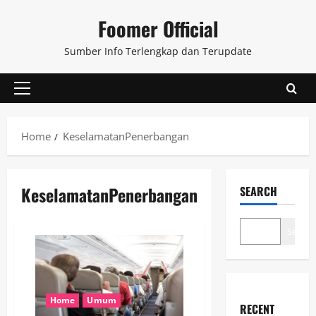
Skip
Foomer Official
to
content
Sumber Info Terlengkap dan Terupdate
Primary
Menu
Home
KeselamatanPenerbangan
KeselamatanPenerbangan
SEARCH
Search
Home
Umum
RECENT