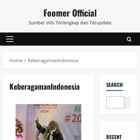
Skip
Foomer Official
to
content
Sumber Info Terlengkap dan Terupdate
Primary
Menu
Home
KeberagamanIndonesia
KeberagamanIndonesia
SEARCH
Search
RECENT