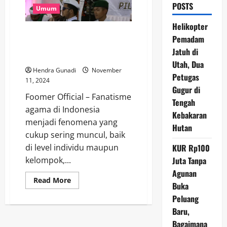
POSTS
Umum
Helikopter
Menelusuri Fanatisme Agama di
Pemadam
Indonesia: Antara Keimanan dan
Jatuh di
Konflik
Utah, Dua
Hendra Gunadi
November
Petugas
11, 2024
Gugur di
Foomer Official – Fanatisme
Tengah
agama di Indonesia
Kebakaran
menjadi fenomena yang
Hutan
cukup sering muncul, baik
KUR Rp100
di level individu maupun
Juta Tanpa
kelompok,...
Agunan
Read
Read More
Buka
more
about
Peluang
Menelusuri
Fanatisme
Baru,
Agama
di
Bagaimana