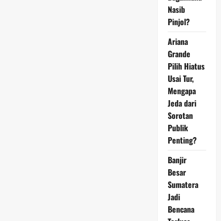
Indonesia:
Nasib
Antara
Keimanan
Pinjol?
dan
Konflik
Ariana
Grande
Pilih Hiatus
Usai Tur,
Mengapa
Jeda dari
Sorotan
Publik
Penting?
Banjir
Besar
Sumatera
Jadi
Bencana