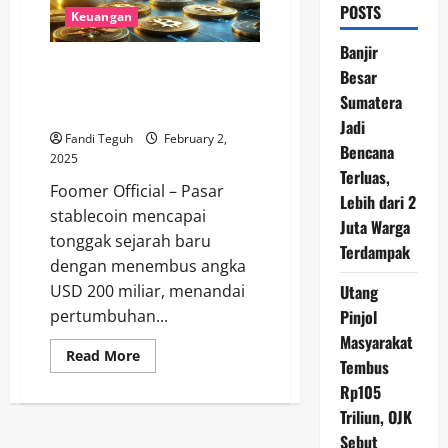
POSTS
Keuangan
Banjir
Pasar Stablecoin Tembus USD
Besar
200 Miliar, Tanda Positif bagi
Sumatera
Industri Kripto
Jadi
Fandi Teguh
February 2,
Bencana
2025
Terluas,
Foomer Official – Pasar
Lebih dari 2
stablecoin mencapai
Juta Warga
tonggak sejarah baru
Terdampak
dengan menembus angka
Utang
USD 200 miliar, menandai
Pinjol
pertumbuhan...
Masyarakat
Read
Read More
Tembus
more
about
Rp105
Pasar
Stablecoin
Triliun, OJK
Tembus
USD
Sebut