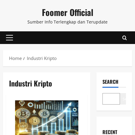
Skip
Foomer Official
to
content
Sumber Info Terlengkap dan Terupdate
Primary
Menu
Home
Industri Kripto
Industri Kripto
SEARCH
Search
RECENT