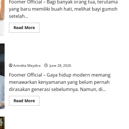
Foomer Official – Bagi banyak orang tua, terutama
Menuju
Kinerja
yang baru memiliki buah hati, melihat bayi gumoh
Lebih
Kompetitif
setelah...
Read
Read More
more
about
Jangan
Langsung
Panik,
Kebiasaan Sehari-hari yang Tanpa Disadari Membuat Gen Z
Sebagian
Besar
Lebih Rentan Mengalami Gagal Ginjal
Gumoh
pada
Anindita Meydira
June 28, 2026
Bayi
Ternyata
Foomer Official – Gaya hidup modern memang
Merupakan
Proses
menawarkan kenyamanan yang belum pernah
yang
Normal
dirasakan generasi sebelumnya. Namun, di...
Read
Read More
more
about
Kebiasaan
Sehari-
hari
Trump Ancam Bea Masuk Selat Hormuz Jika Negosiasi AS-Iran
yang
Tanpa