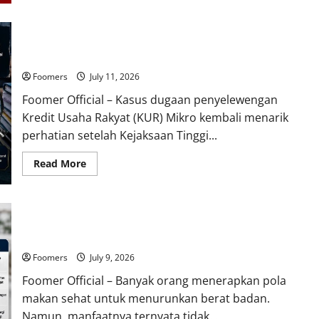
about
Foto
Bersama
Kapolri
Pengamat Soroti Celah Penyaluran KUR, Collection Agent
dan
Jaksa
Dinilai Jadi Titik Paling Rawan
Agung
Dinilai
Foomers
July 11, 2026
Redam
Isu
Foomer Official – Kasus dugaan penyelewengan
Ketegangan
Antar
Kredit Usaha Rakyat (KUR) Mikro kembali menarik
Lembaga
Negara
perhatian setelah Kejaksaan Tinggi...
Read
Read More
more
about
Pengamat
Soroti
Celah
Kebiasaan Simpel Ini Tak Hanya Membantu Menurunkan Berat
Penyaluran
KUR,
Badan, tetapi Juga Berpotensi Mencegah Pikun Dini
Collection
Agent
Foomers
July 9, 2026
Dinilai
Jadi
Foomer Official – Banyak orang menerapkan pola
Titik
Paling
makan sehat untuk menurunkan berat badan.
Rawan
Namun, manfaatnya ternyata tidak...