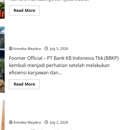
Read
Read More
more
about
Kebiasaan
Simpel
Ini
Transformasi KB Bank BBKP Berlanjut, Efisiensi Karyawan
Tak
Hanya
Disebut Langkah Menuju Kinerja Lebih Kompetitif
Membantu
Menurunkan
Anindita Meydira
July 5, 2026
Berat
Badan,
Foomer Official – PT Bank KB Indonesia Tbk (BBKP)
tetapi
Juga
kembali menjadi perhatian setelah melakukan
Berpotensi
Mencegah
efisiensi karyawan dan...
Pikun
Dini
Read
Read More
more
about
Transformasi
KB
Bank
Jangan Langsung Panik, Sebagian Besar Gumoh pada Bayi
BBKP
Berlanjut,
Ternyata Merupakan Proses yang Normal
Efisiensi
Karyawan
Anindita Meydira
July 2, 2026
Disebut
Langkah