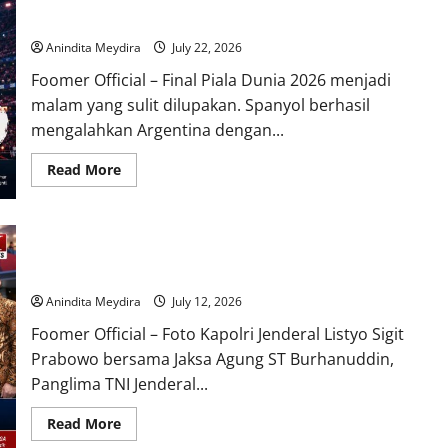
Persatuan Musik, Sepak Bola, dan Kebanggaan Korea
Anindita Meydira
July 22, 2026
Foomer Official – Final Piala Dunia 2026 menjadi
malam yang sulit dilupakan. Spanyol berhasil
mengalahkan Argentina dengan...
Read
Read More
more
about
Makna
Jersey
BTS
Foto Bersama Kapolri dan Jaksa Agung Dinilai Redam Isu
di
Panggung
Ketegangan Antar Lembaga Negara
Piala
Dunia
Anindita Meydira
July 12, 2026
2026,
Simbol
Foomer Official – Foto Kapolri Jenderal Listyo Sigit
Persatuan
Musik,
Prabowo bersama Jaksa Agung ST Burhanuddin,
Sepak
Bola,
Panglima TNI Jenderal...
dan
Kebanggaan
Korea
Read
Read More
more