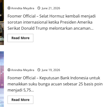
Kembali Buntu
Disadari
Membuat
Anindita Meydira
June 21, 2026
Gen
Z
Foomer Official – Selat Hormuz kembali menjadi
Lebih
Rentan
sorotan internasional ketika Presiden Amerika
Mengalami
Gagal
Serikat Donald Trump melontarkan ancaman...
Ginjal
Read
Read More
more
about
Trump
Ancam
Bea
BI Naikkan Suku Bunga Demi Jaga Rupiah dan Kepercayaan
Masuk
Selat
Investor di Tengah Ketidakpastian Global
Hormuz
Jika
Anindita Meydira
June 19, 2026
Negosiasi
AS-
Foomer Official – Keputusan Bank Indonesia untuk
Iran
Kembali
menaikkan suku bunga acuan sebesar 25 basis poin
Buntu
menjadi 5,75...
Read
Read More
more
about