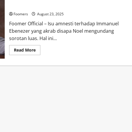
Ebenezer
Foomers
August 23, 2025
Foomer Official – Isu amnesti terhadap Immanuel
Ebenezer yang akrab disapa Noel mengundang
sorotan luas. Hal ini...
Read
Read More
more
about
Prabowo
Tak
Punya
Alasan
Beri
Amnesti
untuk
Immanuel
Ebenezer