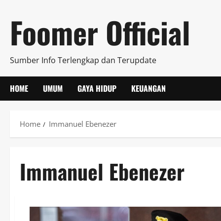
Skip
Foomer Official
to
content
Sumber Info Terlengkap dan Terupdate
HOME
UMUM
GAYA HIDUP
KEUANGAN
Home
Immanuel Ebenezer
Immanuel Ebenezer