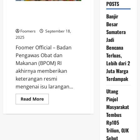
POSTS
Hasil Uji BPOM Terkait Indomie
Soto Banjar yang Dilarang di
Banjir
Taiwan
Besar
Sumatera
Foomers
September 18,
2025
Jadi
Bencana
Foomer Official – Badan
Terluas,
Pengawas Obat dan
Lebih dari 2
Makanan (BPOM) RI
Juta Warga
akhirnya memberikan
Terdampak
keterangan resmi
mengenai isu larangan...
Utang
Pinjol
Read
Read More
more
Masyarakat
about
Hasil
Tembus
Uji
BPOM
Rp105
Terkait
Indomie
Triliun, OJK
Soto
Sebut
Banjar