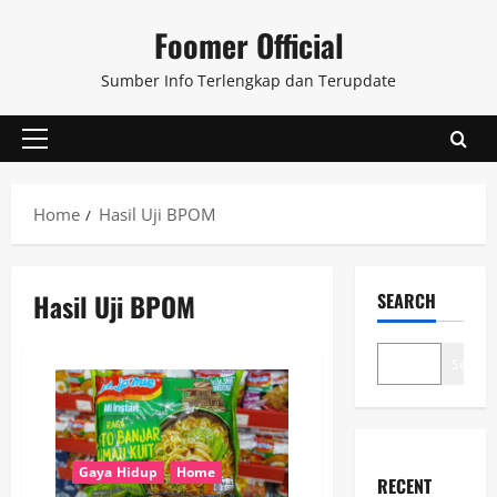
Skip
Foomer Official
to
content
Sumber Info Terlengkap dan Terupdate
Primary
Menu
Home
Hasil Uji BPOM
Hasil Uji BPOM
SEARCH
Search
Gaya Hidup
Home
RECENT