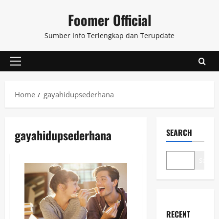
Skip
Foomer Official
to
content
Sumber Info Terlengkap dan Terupdate
Primary
Menu
Home
gayahidupsederhana
gayahidupsederhana
SEARCH
Search
RECENT