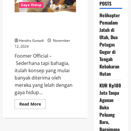
POSTS
Gaya Hidup
Helikopter
Sederhana Tapi Bahagia:
Pemadam
Mengapa Gaya Hidup “Miskin”
Jatuh di
Lebih Memuaskan?
Utah, Dua
Hendra Gunadi
November
Petugas
12, 2024
Gugur di
Foomer Official –
Tengah
Sederhana tapi bahagia,
Kebakaran
itulah konsep yang mulai
Hutan
banyak diterima oleh
KUR Rp100
mereka yang lelah dengan
Juta Tanpa
gaya hidup...
Agunan
Read
Read More
Buka
more
about
Peluang
Sederhana
Tapi
Baru,
Bahagia:
Mengapa
Bagaimana