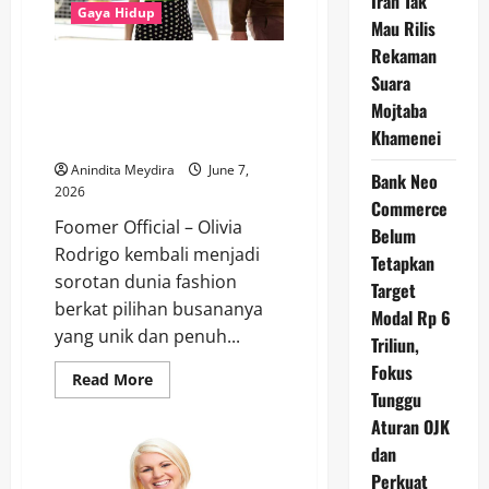
Iran Tak
dengan
Gaya Hidup
Mau Rilis
Alergi
Susu
Rekaman
Sapi
Olivia Rodrigo Tampil Memukau
Suara
dengan Gaun Vintage Peggy
Mojtaba
Moffitt, Menghidupkan Kembali
Khamenei
Ikon Fashion Tahun 1970-an
Anindita Meydira
June 7,
Bank Neo
2026
Commerce
Foomer Official – Olivia
Belum
Rodrigo kembali menjadi
Tetapkan
sorotan dunia fashion
Target
berkat pilihan busananya
Modal Rp 6
yang unik dan penuh...
Triliun,
Fokus
Read
Read More
more
Tunggu
about
Olivia
Aturan OJK
Rodrigo
dan
Tampil
Memukau
Perkuat
dengan