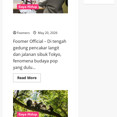
yang
Sering
Gaya Hidup
Tidak
Disadari
FOTO: Dulu Dicibir, Maid Cafe
Tokyo Kini Jadi Magnet Turis
Foomers
May 20, 2026
Foomer Official – Di tengah
gedung pencakar langit
dan jalanan sibuk Tokyo,
fenomena budaya pop
yang dulu...
Read
Read More
more
about
FOTO:
Dulu
Dicibir,
Maid
Cafe
Tokyo
Kini
Jadi
Gaya Hidup