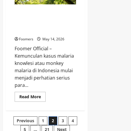
Magnet
Turis
Monkey Malaria Mulai
Ditemukan di Indonesia,
Pendaki Gunung Kini Diminta
Lebih Waspada
Foomers
May 14, 2026
Foomer Official –
Kemunculan kasus malaria
knowlesi atau monkey
malaria di Indonesia mulai
menjadi perhatian serius
para...
Read
Read More
more
about
Monkey
Malaria
Mulai
Posts
Previous
1
2
3
4
Ditemukan
di
Indonesia,
5
…
21
Next