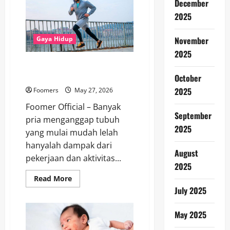
December
Lelah,
Kenali
2025
Gejala
Perubahan
Hormon
pada
November
Gaya Hidup
Pria
2025
Sebelum
Terlambat
Dokter Ungkap Rahasia Vitalitas
Pria Tetap Prima di Usia Matang
October
2025
Foomers
May 27, 2026
Foomer Official – Banyak
September
pria menganggap tubuh
2025
yang mulai mudah lelah
hanyalah dampak dari
August
pekerjaan dan aktivitas...
2025
Read
Read More
more
July 2025
about
Dokter
Ungkap
May 2025
Rahasia
Vitalitas
Pria