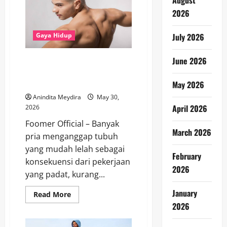
August
Mana
2026
yang
Lebih
Efektif
untuk
July 2026
Gaya Hidup
Menurunkan
Berat
Badan?
June 2026
Tak Hanya Lelah, Kenali Gejala
Perubahan Hormon pada Pria
Sebelum Terlambat
May 2026
Anindita Meydira
May 30,
April 2026
2026
Foomer Official – Banyak
March 2026
pria menganggap tubuh
yang mudah lelah sebagai
February
konsekuensi dari pekerjaan
2026
yang padat, kurang...
January
Read
Read More
more
2026
about
Tak
Hanya