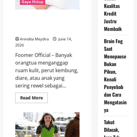
Membantu
Gaya Hidup
Kualitas
Menjaga
Fungsi
Kredit
Penting
Pentingnya Konsultasi ke
Otak
Justru
Dokter untuk Menangani Anak
Membaik
dengan Alergi Susu Sapi
Anindita Meydira
June 14,
Brain Fog
2026
Saat
Foomer Official – Banyak
Menopause
orangtua menganggap
Bukan
ruam kulit, perut kembung,
Pikun,
diare, atau anak yang
Kenali
sering rewel sebagai...
Penyebab
dan Cara
Read
Read More
Mengatasin
more
about
ya
Pentingnya
Konsultasi
ke
Takut
Dokter
untuk
Dilacak,
Menangani
Anak