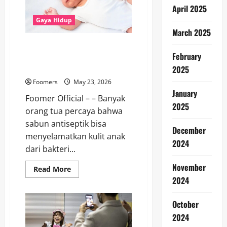
Tetap
April 2025
Prima
di
Gaya Hidup
Usia
March 2025
Matang
3 Kesalahan Perawatan Kulit
February
Eksim Anak yang Sering Tidak
Disadari
2025
Foomers
May 23, 2026
January
Foomer Official – – Banyak
2025
orang tua percaya bahwa
sabun antiseptik bisa
December
menyelamatkan kulit anak
2024
dari bakteri...
November
Read
Read More
more
2024
about
3
Kesalahan
October
Perawatan
Kulit
2024
Eksim
Anak