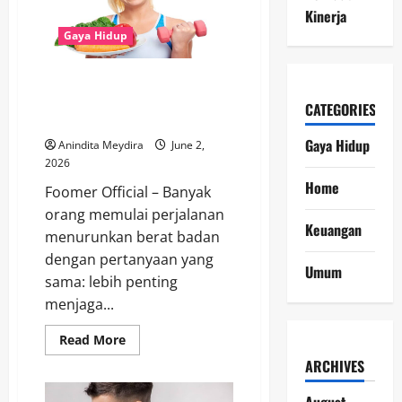
Gaun
Kinerja
Vintage
Peggy
Gaya Hidup
Moffitt,
Menghidupkan
Kembali
Diet atau Olahraga, Mana yang
Ikon
Fashion
Lebih Efektif untuk Menurunkan
CATEGORIES
Tahun
Berat Badan?
1970-
an
Gaya Hidup
Anindita Meydira
June 2,
2026
Home
Foomer Official – Banyak
orang memulai perjalanan
Keuangan
menurunkan berat badan
dengan pertanyaan yang
Umum
sama: lebih penting
menjaga...
Read
Read More
more
about
ARCHIVES
Diet
atau
Olahraga,