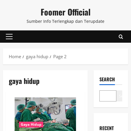
Skip
Foomer Official
to
content
Sumber Info Terlengkap dan Terupdate
Primary
Menu
Home
gaya hidup
Page 2
gaya hidup
SEARCH
Search
Gaya Hidup
RECENT