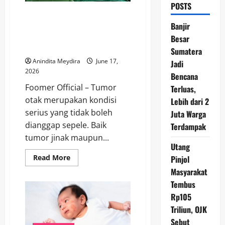
POSTS
Operasi Tumor Otak Sadar,
Terobosan Medis yang
Banjir
Membantu Menjaga Fungsi
Besar
Penting Otak
Sumatera
Anindita Meydira
June 17,
Jadi
2026
Bencana
Foomer Official – Tumor
Terluas,
otak merupakan kondisi
Lebih dari 2
serius yang tidak boleh
Juta Warga
dianggap sepele. Baik
Terdampak
tumor jinak maupun...
Utang
Read
Read More
Pinjol
more
Masyarakat
about
Operasi
Tembus
Tumor
Otak
Rp105
Sadar,
Terobosan
Triliun, OJK
Medis
yang
Sebut