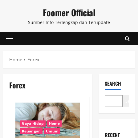
Skip
Foomer Official
to
content
Sumber Info Terlengkap dan Terupdate
Primary
Menu
Home
Forex
Forex
SEARCH
Search
Gaya Hidup
Home
Keuangan
Umum
RECENT