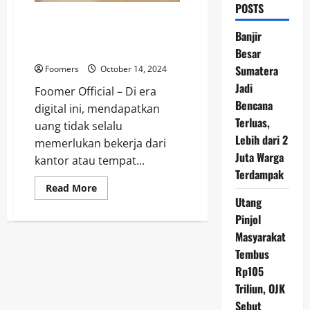
POSTS
Mau Dapat Uang Sambil Santai
di Tempat Tidur? Ini 10 Cara
Banjir
Terbaiknya!
Besar
Sumatera
Foomers
October 14, 2024
Jadi
Foomer Official – Di era
Bencana
digital ini, mendapatkan
Terluas,
uang tidak selalu
Lebih dari 2
memerlukan bekerja dari
Juta Warga
kantor atau tempat...
Terdampak
Read
Read More
more
Utang
about
Mau
Pinjol
Dapat
Masyarakat
Uang
Sambil
Tembus
Santai
di
Rp105
Tempat
Tidur?
Triliun, OJK
Ini
10
Sebut