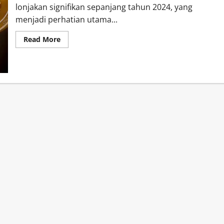
lonjakan signifikan sepanjang tahun 2024, yang
menjadi perhatian utama...
Read
Read More
more
about
Aset
Kripto
di
Indonesia
Meningkat
Tajam
Foomer
Official
2024