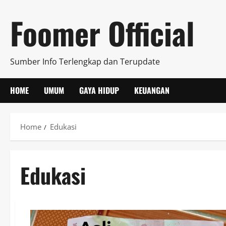
Skip
Foomer Official
to
content
Sumber Info Terlengkap dan Terupdate
HOME
UMUM
GAYA HIDUP
KEUANGAN
Home
Edukasi
Edukasi