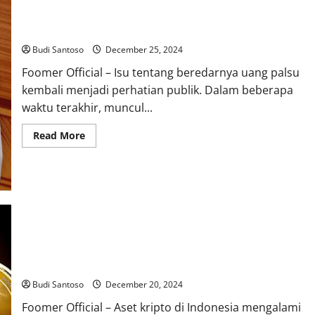
Heboh Uang Palsu! Cara Mudah Mengecek Keaslian Rupiah
Budi Santoso
December 25, 2024
Foomer Official – Isu tentang beredarnya uang palsu
kembali menjadi perhatian publik. Dalam beberapa
waktu terakhir, muncul...
Read
Read More
more
about
Heboh
Uang
Palsu!
Cara
Mudah
Mengecek
Keaslian
Rupiah
Aset Kripto di Indonesia Meningkat Tajam Foomer Official
2024
Budi Santoso
December 20, 2024
Foomer Official – Aset kripto di Indonesia mengalami