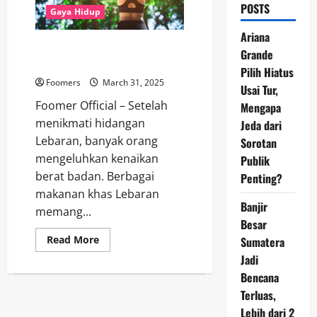
POSTS
Gaya Hidup
Ariana
Dokter Gizi Beberkan Kesalahan
Grande
Umum yang Bikin Berat Badan
Pilih Hiatus
Foomers
March 31, 2025
Usai Tur,
Foomer Official – Setelah
Mengapa
menikmati hidangan
Jeda dari
Lebaran, banyak orang
Sorotan
mengeluhkan kenaikan
Publik
berat badan. Berbagai
Penting?
makanan khas Lebaran
Banjir
memang...
Besar
Read
Read More
Sumatera
more
Jadi
about
Dokter
Bencana
Gizi
Beberkan
Terluas,
Kesalahan
Umum
Lebih dari 2