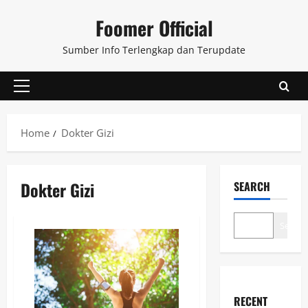
Skip
Foomer Official
to
content
Sumber Info Terlengkap dan Terupdate
Primary
Menu
Home
Dokter Gizi
Dokter Gizi
SEARCH
Search
RECENT