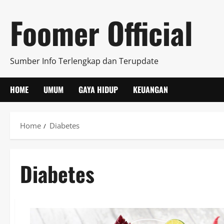
Skip
Foomer Official
to
content
Sumber Info Terlengkap dan Terupdate
HOME
UMUM
GAYA HIDUP
KEUANGAN
Home
Diabetes
Diabetes