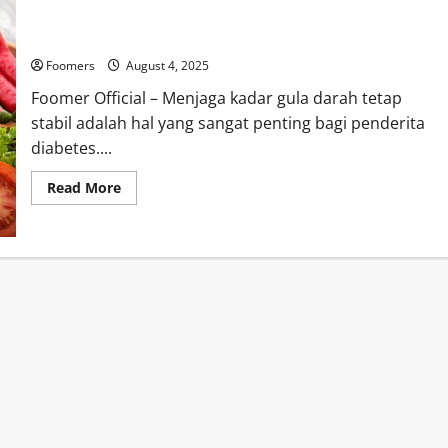
7 Jus Penurun Gula Darah Alami, Cocok Buat Penderita
Diabetes
Foomers
August 4, 2025
Foomer Official – Menjaga kadar gula darah tetap
stabil adalah hal yang sangat penting bagi penderita
diabetes....
Read
Read More
more
about
7
Jus
Penurun
Gula
Darah
Alami,
Cocok
Buat
Penderita
Diabetes