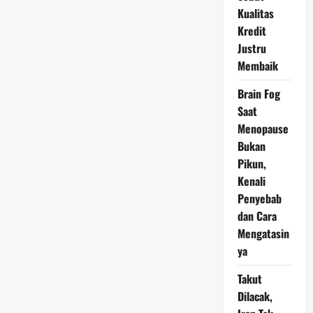
Bank
Kualitas
Syariah
yang
Kredit
Dicabut
Izin
Justru
OJK
Membaik
Brain Fog
Saat
Menopause
Bukan
Pikun,
Kenali
Penyebab
dan Cara
Mengatasin
ya
Takut
Dilacak,