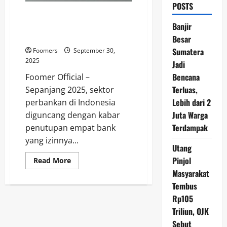
POSTS
Daftar Empat Bank Bangkrut
Sepanjang 2025, Termasuk Bank
Banjir
Syariah yang Dicabut Izin OJK
Besar
Sumatera
Foomers
September 30,
2025
Jadi
Bencana
Foomer Official –
Terluas,
Sepanjang 2025, sektor
Lebih dari 2
perbankan di Indonesia
Juta Warga
diguncang dengan kabar
Terdampak
penutupan empat bank
yang izinnya...
Utang
Pinjol
Read
Read More
more
Masyarakat
about
Daftar
Tembus
Empat
Bank
Rp105
Bangkrut
Sepanjang
Triliun, OJK
2025,
Sebut
Termasuk