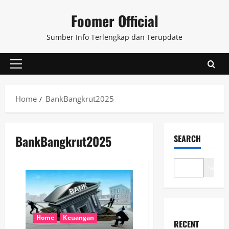
Skip
Foomer Official
to
content
Sumber Info Terlengkap dan Terupdate
Primary
Menu
Home
BankBangkrut2025
BankBangkrut2025
SEARCH
Search
Home
Keuangan
RECENT