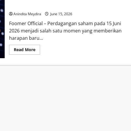
Saham Indonesia
Anindita Meydira
June 15, 2026
Foomer Official – Perdagangan saham pada 15 Juni
2026 menjadi salah satu momen yang memberikan
harapan baru...
Read
Read More
more
about
IHSG
Melesat,
Saham
Bank
Jumbo
Jadi
Motor
Penguatan
Pasar
Saham
Indonesia