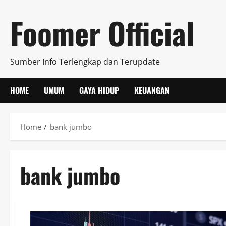
Skip
Foomer Official
to
content
Sumber Info Terlengkap dan Terupdate
HOME
UMUM
GAYA HIDUP
KEUANGAN
Home
bank jumbo
bank jumbo