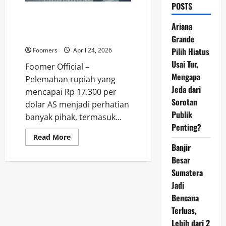
POSTS
Rupiah Melemah, BCA Tegaskan
Dampaknya Tak Signifikan ke
Ariana
Portofolio Kredit
Grande
Pilih Hiatus
Foomers
April 24, 2026
Usai Tur,
Foomer Official –
Mengapa
Pelemahan rupiah yang
Jeda dari
mencapai Rp 17.300 per
Sorotan
dolar AS menjadi perhatian
Publik
banyak pihak, termasuk...
Penting?
Read
Read More
more
Banjir
about
Rupiah
Besar
Melemah,
Sumatera
BCA
Tegaskan
Jadi
Dampaknya
Tak
Bencana
Signifikan
ke
Terluas,
Portofolio
Kredit
Lebih dari 2