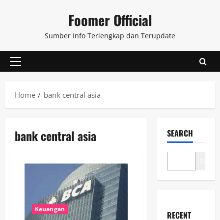
Skip
Foomer Official
to
content
Sumber Info Terlengkap dan Terupdate
Primary
Menu
Home
bank central asia
bank central asia
SEARCH
Search
Keuangan
RECENT