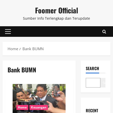
Skip
Foomer Official
to
content
Sumber Info Terlengkap dan Terupdate
Primary
Menu
Home
Bank BUMN
Bank BUMN
SEARCH
Search
Home
Keuangan
RECENT