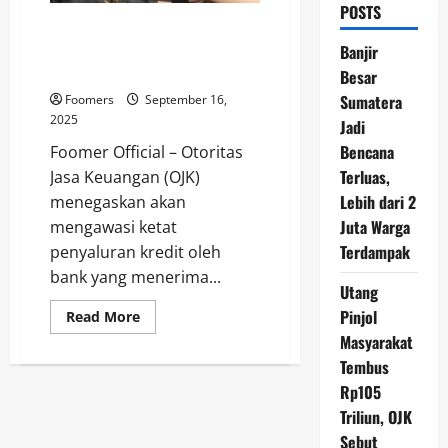
POSTS
OJK Awasi Ketat Penyaluran
Kredit Bank Penerima Dana
Banjir
Rp200 Triliun
Besar
Sumatera
Foomers
September 16,
2025
Jadi
Bencana
Foomer Official – Otoritas
Terluas,
Jasa Keuangan (OJK)
Lebih dari 2
menegaskan akan
Juta Warga
mengawasi ketat
Terdampak
penyaluran kredit oleh
bank yang menerima...
Utang
Pinjol
Read
Read More
more
Masyarakat
about
OJK
Tembus
Awasi
Ketat
Rp105
Penyaluran
Kredit
Triliun, OJK
Bank
Sebut
Penerima