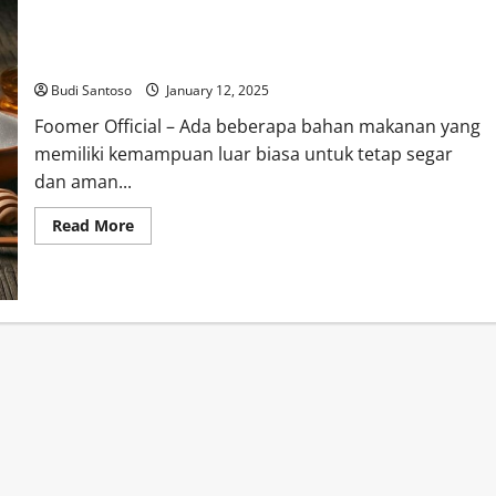
5 Jenis Bahan Makanan ini Layak Dikonsumsi Kapanpun Meski
Disimpan Dalam Jangka Waktu yang Lama
Budi Santoso
January 12, 2025
Foomer Official – Ada beberapa bahan makanan yang
memiliki kemampuan luar biasa untuk tetap segar
dan aman...
Read
Read More
more
about
5
Jenis
Bahan
Makanan
ini
Layak
Dikonsumsi
Kapanpun
Meski
Disimpan
Dalam
Jangka
Waktu
yang
Lama