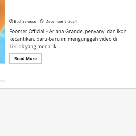
Ariana Grande Pamer Keahlian Eye Liner di TikTok
Budi Santoso
December 9, 2024
Foomer Official – Ariana Grande, penyanyi dan ikon
kecantikan, baru-baru ini mengunggah video di
TikTok yang menarik...
Read
Read More
more
about
Ariana
Grande
Pamer
Keahlian
Eye
Liner
di
TikTok