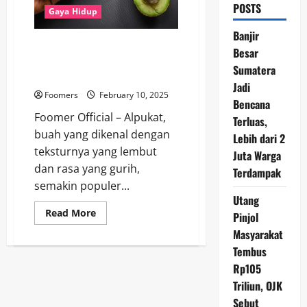
POSTS
Gaya Hidup
Banjir
Alpukat Setiap Hari: Manfaat
Besar
dan Risiko yang Harus Anda
Sumatera
Tahu
Jadi
Foomers
February 10, 2025
Bencana
Foomer Official – Alpukat,
Terluas,
buah yang dikenal dengan
Lebih dari 2
teksturnya yang lembut
Juta Warga
dan rasa yang gurih,
Terdampak
semakin populer...
Utang
Read
Read More
Pinjol
more
about
Masyarakat
Alpukat
Tembus
Setiap
Hari:
Rp105
Manfaat
dan
Triliun, OJK
Risiko
yang
Sebut