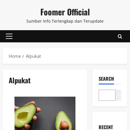
Skip
Foomer Official
to
content
Sumber Info Terlengkap dan Terupdate
Primary
Menu
Home
Alpukat
Alpukat
SEARCH
Search
RECENT