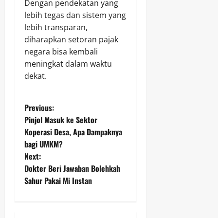
Dengan pendekatan yang
lebih tegas dan sistem yang
lebih transparan,
diharapkan setoran pajak
negara bisa kembali
meningkat dalam waktu
dekat.
P
Previous:
Pinjol Masuk ke Sektor
o
Koperasi Desa, Apa Dampaknya
bagi UMKM?
s
Next:
t
Dokter Beri Jawaban Bolehkah
Sahur Pakai Mi Instan
n
a