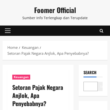
Skip
Foomer Official
to
content
Sumber Info Terlengkap dan Terupdate
Primary
Menu
Home
Keuangan
Setoran Pajak Negara Anjlok, Apa Penyebabnya?
SEARCH
Keuangan
Setoran Pajak Negara
Search
Anjlok, Apa
Penyebabnya?