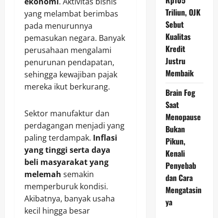
Rp105
ekonomi
. Aktivitas bisnis
Triliun, OJK
yang melambat berimbas
Sebut
pada menurunnya
Kualitas
pemasukan negara. Banyak
Kredit
perusahaan mengalami
Justru
penurunan pendapatan,
Membaik
sehingga kewajiban pajak
mereka ikut berkurang.
Brain Fog
Saat
Sektor manufaktur dan
Menopause
perdagangan menjadi yang
Bukan
paling terdampak.
Inflasi
Pikun,
yang tinggi serta daya
Kenali
beli masyarakat yang
Penyebab
melemah
semakin
dan Cara
memperburuk kondisi.
Mengatasin
Akibatnya, banyak usaha
ya
kecil hingga besar