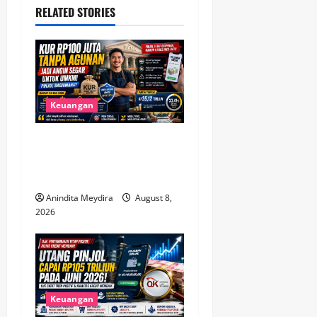
RELATED STORIES
v
i
g
a
Keuangan
t
KUR Rp100 Juta Tanpa
Agunan Buka Peluang Baru,
i
Bagaimana Nasib Pinjol?
o
Anindita Meydira
August 8,
2026
n
Keuangan