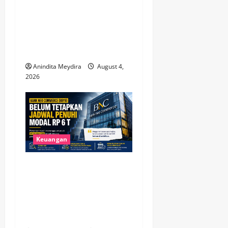
Utang Pinjol Masyarakat
Tembus Rp105 Triliun, OJK
Sebut Kualitas Kredit Justru
Membaik
Anindita Meydira
August 4,
2026
Keuangan
Bank Neo Commerce Belum
Tetapkan Target Modal Rp 6
Triliun, Fokus Tunggu
Aturan OJK dan Perkuat
Kinerja