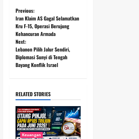
P
Previous:
Iran Klaim AS Gagal Selamatkan
o
Kru F-15, Operasi Berujung
Kehancuran Armada
s
Next:
t
Lebanon Pilih Jalur Sendiri,
Diplomasi Sunyi di Tengah
n
Bayang Konflik Israel
a
v
RELATED STORIES
i
g
a
Keuangan