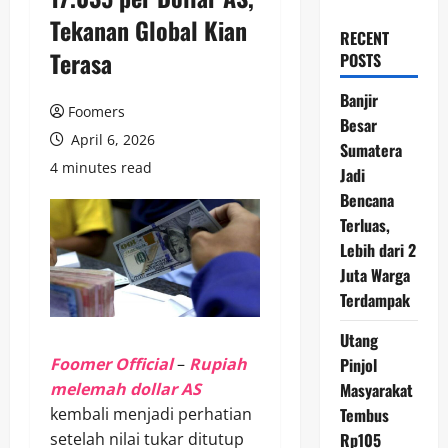
Tekanan Global Kian
RECENT
Terasa
POSTS
Banjir
Foomers
Besar
April 6, 2026
Sumatera
4 minutes read
Jadi
Bencana
Terluas,
Lebih dari 2
Juta Warga
Terdampak
Utang
Foomer Official
–
Rupiah
Pinjol
melemah dollar AS
Masyarakat
kembali menjadi perhatian
Tembus
setelah nilai tukar ditutup
Rp105