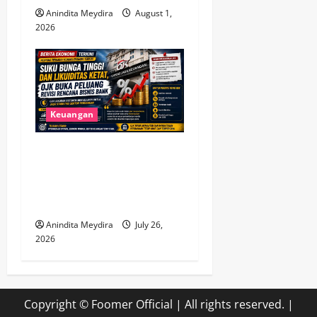
Anindita Meydira
August 1,
2026
Keuangan
Suku Bunga Tinggi dan
Likuiditas Ketat, OJK Buka
Peluang Revisi Rencana
Bisnis Bank
Anindita Meydira
July 26,
2026
Copyright © Foomer Official | All rights reserved.
|