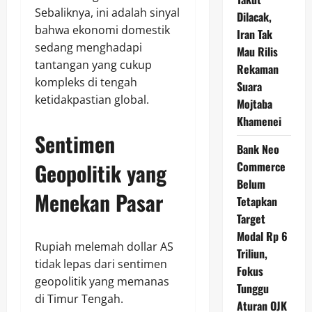
Sebaliknya, ini adalah sinyal
Dilacak,
bahwa ekonomi domestik
Iran Tak
sedang menghadapi
Mau Rilis
tantangan yang cukup
Rekaman
kompleks di tengah
Suara
ketidakpastian global.
Mojtaba
Khamenei
Sentimen
Bank Neo
Geopolitik yang
Commerce
Belum
Menekan Pasar
Tetapkan
Target
Modal Rp 6
Rupiah melemah dollar AS
Triliun,
tidak lepas dari sentimen
Fokus
geopolitik yang memanas
Tunggu
di Timur Tengah.
Aturan OJK