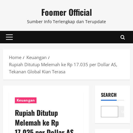
Skip
Foomer Official
to
content
Sumber Info Terlengkap dan Terupdate
Primary
Menu
Home
Keuangan
Rupiah Ditutup Melemah ke Rp 17.035 per Dollar AS,
Tekanan Global Kian Terasa
SEARCH
Keuangan
Rupiah Ditutup
Search
Melemah ke Rp
17.035 per Dollar AS,