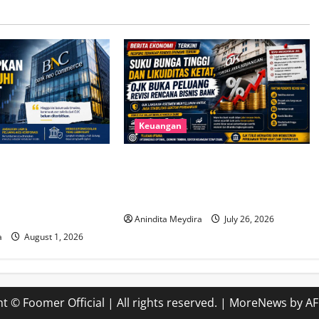
Keuangan
merce Belum
Suku Bunga Tinggi dan Likuiditas
t Modal Rp 6 Triliun,
Ketat, OJK Buka Peluang Revisi
Aturan OJK dan
Rencana Bisnis Bank
a
Anindita Meydira
July 26, 2026
a
August 1, 2026
t © Foomer Official | All rights reserved.
|
MoreNews
by AF