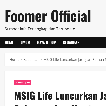
Skip
Foomer Official
to
content
Sumber Info Terlengkap dan Terupdate
HOME
UMUM
GAYA HIDUP
KEUANGAN
Home
Keuangan
MSIG Life Luncurkan Jaringan Rumah 
Keuangan
MSIG Life Luncurkan J