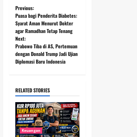
P
Previous:
Puasa bagi Penderita Diabetes:
o
Syarat Aman Menurut Dokter
agar Ramadhan Tetap Tenang
s
Next:
t
Prabowo Tiba di AS, Pertemuan
dengan Donald Trump Jadi Ujian
n
Diplomasi Baru Indonesia
a
v
RELATED STORIES
i
g
a
Keuangan