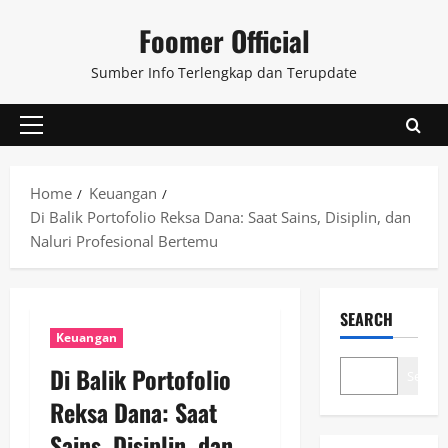
Skip
Foomer Official
to
content
Sumber Info Terlengkap dan Terupdate
Primary
Menu
Home
Keuangan
Di Balik Portofolio Reksa Dana: Saat Sains, Disiplin, dan
Naluri Profesional Bertemu
SEARCH
Keuangan
Di Balik Portofolio
Search
Reksa Dana: Saat
Sains, Disiplin, dan