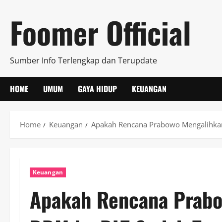
Skip
Foomer Official
to
content
Sumber Info Terlengkap dan Terupdate
HOME
UMUM
GAYA HIDUP
KEUANGAN
Home
Keuangan
Apakah Rencana Prabowo Mengalihkan
Keuangan
Apakah Rencana Prabo