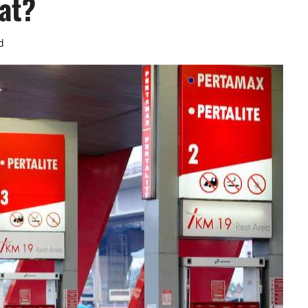
at?
d