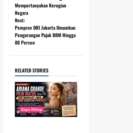
Mempertanyakan Kerugian
s
Negara
t
Next:
Pemprov DKI Jakarta Umumkan
n
Pengurangan Pajak BBM Hingga
80 Persen
a
v
i
RELATED STORIES
g
a
t
Gaya Hidup
i
Ariana Grande Pilih Hiatus
Usai Tur, Mengapa Jeda dari