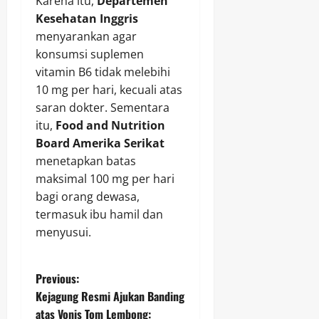
Karena itu,
Departemen
Kesehatan Inggris
menyarankan agar
konsumsi suplemen
vitamin B6 tidak melebihi
10 mg per hari, kecuali atas
saran dokter. Sementara
itu,
Food and Nutrition
Board Amerika Serikat
menetapkan batas
maksimal 100 mg per hari
bagi orang dewasa,
termasuk ibu hamil dan
menyusui.
P
Previous:
Kejagung Resmi Ajukan Banding
o
atas Vonis Tom Lembong: