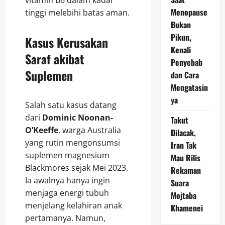
vitamin B6 dalam kadar
Menopause
tinggi melebihi batas aman.
Bukan
Pikun,
Kasus Kerusakan
Kenali
Saraf akibat
Penyebab
Suplemen
dan Cara
Mengatasin
ya
Salah satu kasus datang
dari
Dominic Noonan-
Takut
O’Keeffe
, warga Australia
Dilacak,
yang rutin mengonsumsi
Iran Tak
suplemen magnesium
Mau Rilis
Blackmores sejak Mei 2023.
Rekaman
Ia awalnya hanya ingin
Suara
menjaga energi tubuh
Mojtaba
menjelang kelahiran anak
Khamenei
pertamanya. Namun,