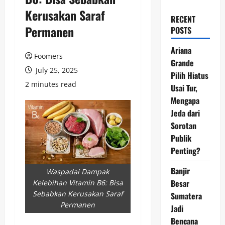
Kerusakan Saraf
RECENT
Permanen
POSTS
Ariana
Foomers
Grande
July 25, 2025
Pilih Hiatus
2 minutes read
Usai Tur,
Mengapa
Jeda dari
Sorotan
Publik
Penting?
Banjir
Waspadai Dampak
Besar
Kelebihan Vitamin B6: Bisa
Sebabkan Kerusakan Saraf
Sumatera
Permanen
Jadi
Bencana