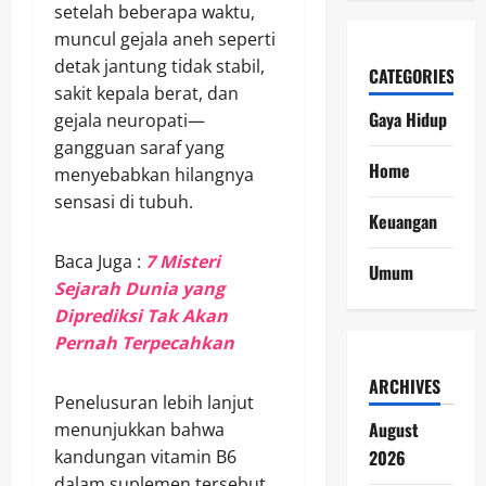
setelah beberapa waktu,
muncul gejala aneh seperti
detak jantung tidak stabil,
CATEGORIES
sakit kepala berat, dan
Gaya Hidup
gejala neuropati—
gangguan saraf yang
Home
menyebabkan hilangnya
sensasi di tubuh.
Keuangan
Baca Juga :
7 Misteri
Umum
Sejarah Dunia yang
Diprediksi Tak Akan
Pernah Terpecahkan
ARCHIVES
Penelusuran lebih lanjut
August
menunjukkan bahwa
2026
kandungan vitamin B6
dalam suplemen tersebut