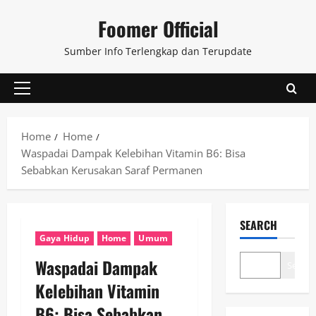
Skip
Foomer Official
to
content
Sumber Info Terlengkap dan Terupdate
Primary
Menu
Home
Home
Waspadai Dampak Kelebihan Vitamin B6: Bisa
Sebabkan Kerusakan Saraf Permanen
SEARCH
Gaya Hidup
Home
Umum
Waspadai Dampak
Search
Kelebihan Vitamin
B6: Bisa Sebabkan