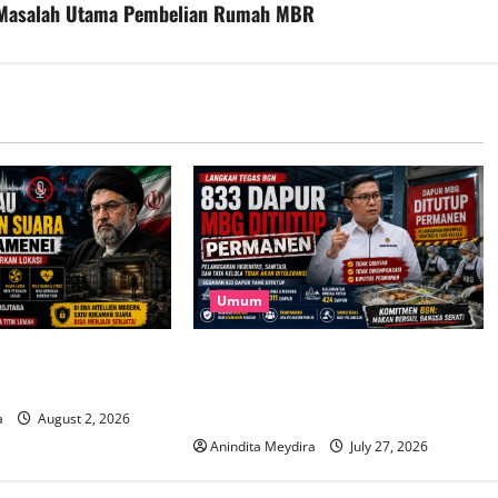
n Masalah Utama Pembelian Rumah MBR
Umum
 Iran Tak Mau Rilis
833 Dapur MBG Ditutup Permanen,
a Mojtaba Khamenei
Langkah Tegas BGN Demi Menjaga
Kepercayaan Publik
a
August 2, 2026
Anindita Meydira
July 27, 2026