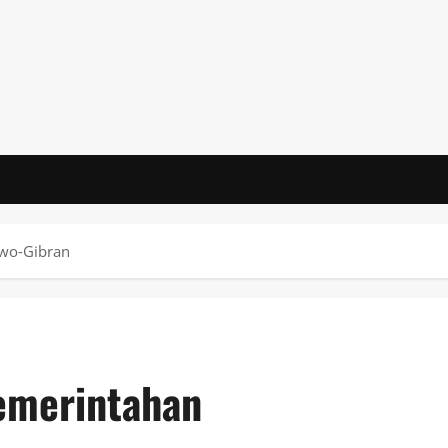
owo‑Gibran
Pemerintahan