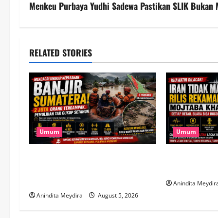
s
Menkeu Purbaya Yudhi Sadewa Pastikan SLIK Buka
t
n
RELATED STORIES
a
v
i
g
Umum
Umum
a
Banjir Besar Sumatera Jadi
Takut Dilacak,
t
Bencana Terluas, Lebih dari 2 Juta
Rekaman Suar
Warga Terdampak
Anindita Meydir
i
Anindita Meydira
August 5, 2026
o