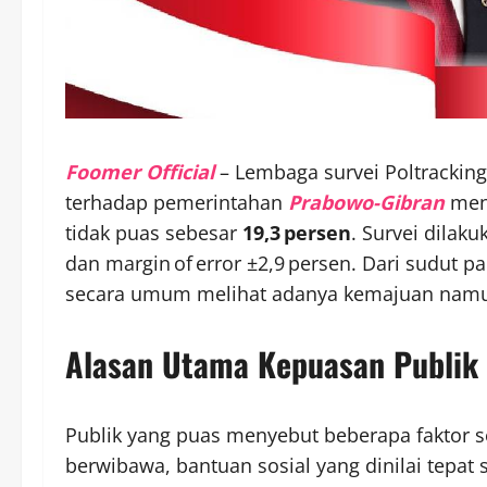
Foomer Official
– Lembaga survei Poltracking
terhadap pemerintahan
Prabowo-Gibran
men
tidak puas sebesar
19,3 persen
. Survei dilak
dan margin of error ±2,9 persen. Dari sudut 
secara umum melihat adanya kemajuan namun kr
Alasan Utama Kepuasan Publik
Publik yang puas menyebut beberapa faktor 
berwibawa, bantuan sosial yang dinilai tepat