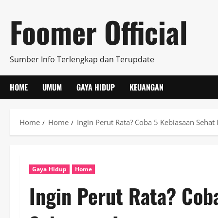
Skip
Foomer Official
to
content
Sumber Info Terlengkap dan Terupdate
HOME
UMUM
GAYA HIDUP
KEUANGAN
Home
Home
Ingin Perut Rata? Coba 5 Kebiasaan Sehat 
Gaya Hidup
Home
Ingin Perut Rata? Coba