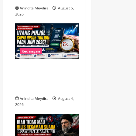
o
Anindita Meydira
August 5,
n
2026
Keuangan
Utang Pinjol Masyarakat
Tembus Rp105 Triliun, OJK
Sebut Kualitas Kredit Justru
Membaik
Anindita Meydira
August 4,
2026