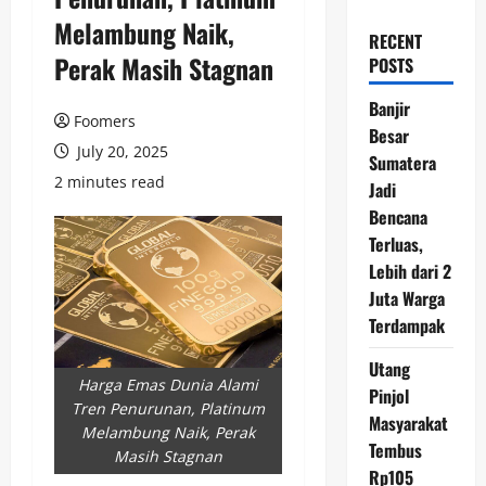
Melambung Naik,
RECENT
Perak Masih Stagnan
POSTS
Banjir
Foomers
Besar
July 20, 2025
Sumatera
2 minutes read
Jadi
Bencana
Terluas,
Lebih dari 2
Juta Warga
Terdampak
Utang
Harga Emas Dunia Alami
Pinjol
Tren Penurunan, Platinum
Masyarakat
Melambung Naik, Perak
Tembus
Masih Stagnan
Rp105