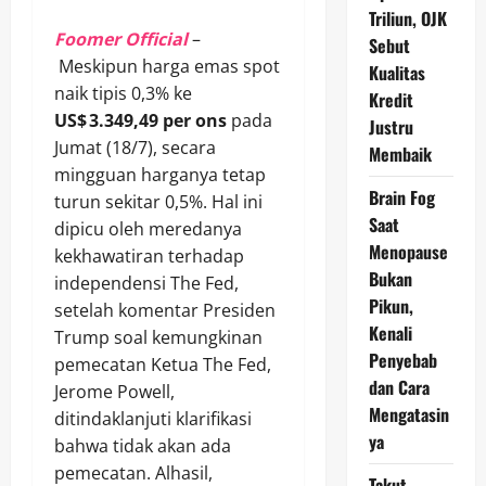
Triliun, OJK
Foomer Official
–
Sebut
Meskipun harga emas spot
Kualitas
naik tipis 0,3% ke
Kredit
US$ 3.349,49 per ons
pada
Justru
Jumat (18/7), secara
Membaik
mingguan harganya tetap
Brain Fog
turun sekitar 0,5%. Hal ini
Saat
dipicu oleh meredanya
Menopause
kekhawatiran terhadap
Bukan
independensi The Fed,
Pikun,
setelah komentar Presiden
Kenali
Trump soal kemungkinan
Penyebab
pemecatan Ketua The Fed,
dan Cara
Jerome Powell,
Mengatasin
ditindaklanjuti klarifikasi
ya
bahwa tidak akan ada
pemecatan. Alhasil,
Takut