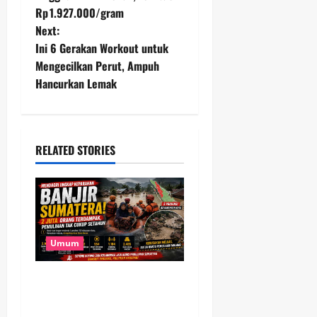
Rp 1.927.000/gram
s
Next:
t
Ini 6 Gerakan Workout untuk
Mengecilkan Perut, Ampuh
n
Hancurkan Lemak
a
v
RELATED STORIES
i
g
a
Umum
t
Banjir Besar Sumatera Jadi
i
Bencana Terluas, Lebih dari
2 Juta Warga Terdampak