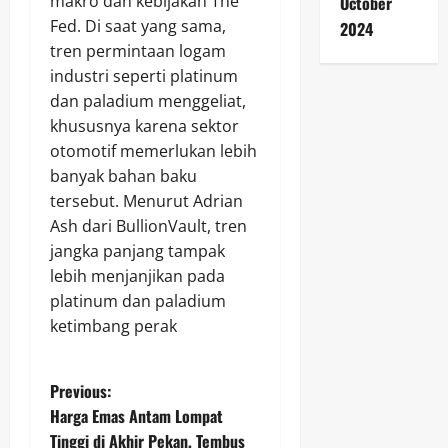
makro dan kebijakan The
October
Fed. Di saat yang sama,
2024
tren permintaan logam
industri seperti platinum
dan paladium menggeliat,
khususnya karena sektor
otomotif memerlukan lebih
banyak bahan baku
tersebut. Menurut Adrian
Ash dari BullionVault, tren
jangka panjang tampak
lebih menjanjikan pada
platinum dan paladium
ketimbang perak
P
Previous:
Harga Emas Antam Lompat
o
Tinggi di Akhir Pekan, Tembus