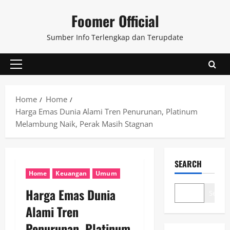
Skip
Foomer Official
to
content
Sumber Info Terlengkap dan Terupdate
Primary
Menu
Home
Home
Harga Emas Dunia Alami Tren Penurunan, Platinum
Melambung Naik, Perak Masih Stagnan
SEARCH
Home
Keuangan
Umum
Harga Emas Dunia
Search
Alami Tren
Penurunan, Platinum