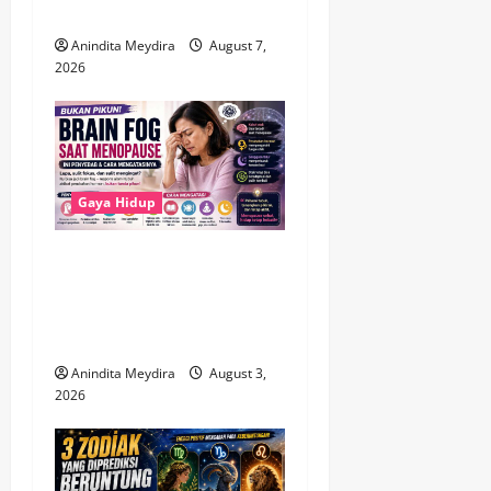
o
Sorotan Publik Penting?
Anindita Meydira
August 7,
n
2026
Gaya Hidup
Brain Fog Saat Menopause
Bukan Pikun, Kenali
Penyebab dan Cara
Mengatasinya
Anindita Meydira
August 3,
2026