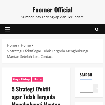
Skip
Foomer Official
to
content
Sumber Info Terlengkap dan Terupdate
Primary
Menu
Home
Home
5 Strategi Efektif agar Tidak Tergoda Menghubungi
Mantan Setelah Lost Contact
SEARCH
Gaya Hidup
Home
5 Strategi Efektif
Search
agar Tidak Tergoda
Menghubungi Mantan