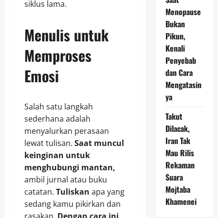
siklus lama.
Menopause
Bukan
Menulis untuk
Pikun,
Kenali
Memproses
Penyebab
Emosi
dan Cara
Mengatasin
ya
Salah satu langkah
Takut
sederhana adalah
Dilacak,
menyalurkan perasaan
Iran Tak
lewat tulisan.
Saat muncul
Mau Rilis
keinginan untuk
Rekaman
menghubungi mantan,
Suara
ambil jurnal atau buku
Mojtaba
catatan.
Tuliskan
apa yang
Khamenei
sedang kamu pikirkan dan
rasakan.
Dengan cara ini,