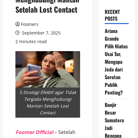
Setelah Lost Contact
RECENT
POSTS
Foomers
Ariana
September 7, 2025
Grande
2 minutes read
Pilih Hiatus
Usai Tur,
Mengapa
Jeda dari
Sorotan
Publik
Penting?
5 Strategi Efektif agar Tidak
Tergoda Menghubungi
Banjir
Mantan Setelah Lost
Besar
Contact
Sumatera
Jadi
Foomer Official
– Setelah
Bencana