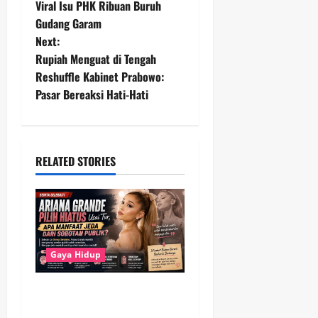
o
Viral Isu PHK Ribuan Buruh
Gudang Garam
s
Next:
t
Rupiah Menguat di Tengah
Reshuffle Kabinet Prabowo:
n
Pasar Bereaksi Hati-Hati
a
v
RELATED STORIES
i
g
a
Gaya Hidup
t
Ariana Grande Pilih Hiatus
i
Usai Tur, Mengapa Jeda dari