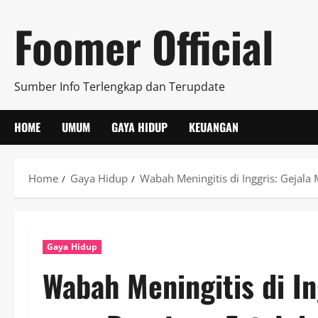
Skip
Foomer Official
to
content
Sumber Info Terlengkap dan Terupdate
HOME
UMUM
GAYA HIDUP
KEUANGAN
Home
Gaya Hidup
Wabah Meningitis di Inggris: Gejala 
Gaya Hidup
Wabah Meningitis di In