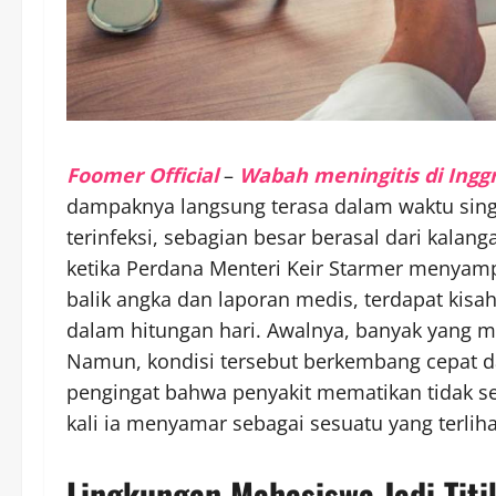
Foomer Official
–
Wabah meningitis di Inggr
dampaknya langsung terasa dalam waktu sing
terinfeksi, sebagian besar berasal dari kalan
ketika Perdana Menteri Keir Starmer menyam
balik angka dan laporan medis, terdapat kisa
dalam hitungan hari. Awalnya, banyak yang me
Namun, kondisi tersebut berkembang cepat da
pengingat bahwa penyakit mematikan tidak sel
kali ia menyamar sebagai sesuatu yang terliha
Lingkungan Mahasiswa Jadi Tit