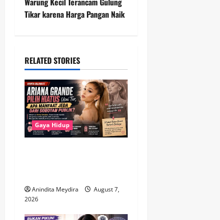
t
Warung Kecil Terancam Gulung
Tikar karena Harga Pangan Naik
n
a
RELATED STORIES
v
i
g
a
Gaya Hidup
t
Ariana Grande Pilih Hiatus
Usai Tur, Mengapa Jeda dari
i
Sorotan Publik Penting?
o
Anindita Meydira
August 7,
2026
n