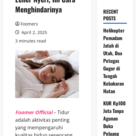
Menghindarinya
RECENT
POSTS
Foomers
Helikopter
April 2, 2025
Pemadam
3 minutes read
Jatuh di
Utah, Dua
Petugas
Gugur di
Tengah
Kebakaran
Hutan
KUR Rp100
Juta Tanpa
Foomer Official
– Tidur
Agunan
adalah aktivitas penting
Buka
yang mempengaruhi
Peluang
kualitas hidup seseorang.