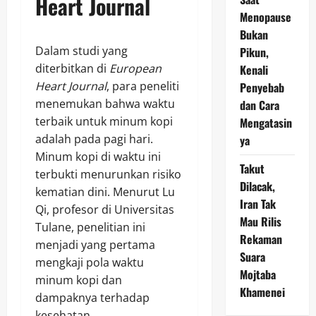
Heart Journal
Menopause
Bukan
Dalam studi yang
Pikun,
diterbitkan di
European
Kenali
Heart Journal
, para peneliti
Penyebab
menemukan bahwa waktu
dan Cara
terbaik untuk minum kopi
Mengatasin
adalah pada pagi hari.
ya
Minum kopi di waktu ini
Takut
terbukti menurunkan risiko
Dilacak,
kematian dini. Menurut Lu
Iran Tak
Qi, profesor di Universitas
Mau Rilis
Tulane, penelitian ini
Rekaman
menjadi yang pertama
Suara
mengkaji pola waktu
Mojtaba
minum kopi dan
Khamenei
dampaknya terhadap
kesehatan.