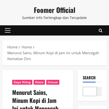
Skip
Foomer Official
to
content
Sumber Info Terlengkap dan Terupdate
Primary
Menu
Home
Home
Menurut Sains, Minum Kopi di Jam Ini untuk Mencegah
Kematian Dini
SEARCH
Gaya Hidup
Home
Umum
Menurut Sains,
Search
Minum Kopi di Jam
Ini untuk Mencegah