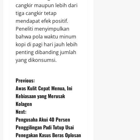
cangkir maupun lebih dari
tiga cangkir tetap
mendapat efek positif.
Peneliti menyimpulkan
bahwa pola waktu minum
kopi di pagi hari jauh lebih
penting dibanding jumlah
yang dikonsumsi.
P
Previous:
Awas Kulit Cepat Menua, Ini
o
Kebiasaan yang Merusak
Kolagen
s
Next:
t
Pengusaha Akui 40 Persen
Penggilingan Padi Tutup Usai
n
Penegakan Kasus Beras Oplosan