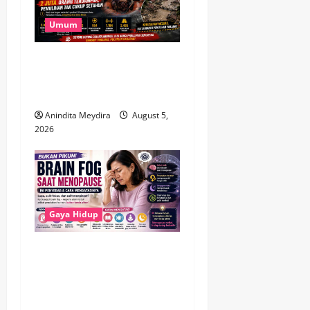
Umum
Banjir Besar Sumatera Jadi
Bencana Terluas, Lebih dari
2 Juta Warga Terdampak
Anindita Meydira
August 5,
2026
Gaya Hidup
Brain Fog Saat Menopause
Bukan Pikun, Kenali
Penyebab dan Cara
Mengatasinya