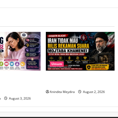
Umum
t Menopause Bukan
Takut Dilacak, Iran Tak Mau Rilis
 Penyebab dan Cara
Rekaman Suara Mojtaba Khamenei
Anindita Meydira
August 2, 2026
a
August 3, 2026