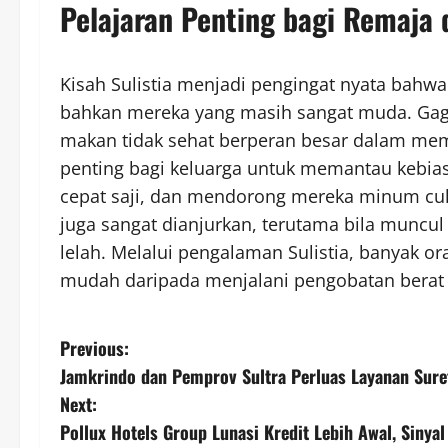
Pelajaran Penting bagi Remaja 
Kisah Sulistia menjadi pengingat nyata bahwa
bahkan mereka yang masih sangat muda. Gaga
makan tidak sehat berperan besar dalam mem
penting bagi keluarga untuk memantau kebi
cepat saji, dan mendorong mereka minum cuku
juga sangat dianjurkan, terutama bila muncul
lelah. Melalui pengalaman Sulistia, banyak or
mudah daripada menjalani pengobatan berat d
P
Previous:
Jamkrindo dan Pemprov Sultra Perluas Layanan Sur
o
Next:
s
Pollux Hotels Group Lunasi Kredit Lebih Awal, Siny