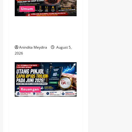
Umum
Banjir Besar Sumatera Jadi
Bencana Terluas, Lebih dari
2 Juta Warga Terdampak
Anindita Meydira
August 5,
2026
Keuangan
Utang Pinjol Masyarakat
Tembus Rp105 Triliun, OJK
Sebut Kualitas Kredit Justru
Membaik