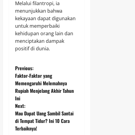
Melalui filantropi, ia
menunjukkan bahwa
kekayaan dapat digunakan
untuk memperbaiki
kehidupan orang lain dan
menciptakan dampak
positif di dunia.
P
Previous:
Faktor-Faktor yang
o
Memengaruhi Melemahnya
Rupiah Menjelang Akhir Tahun
s
Ini
t
Next:
Mau Dapat Uang Sambil Santai
n
di Tempat Tidur? Ini 10 Cara
Terbaiknya!
a