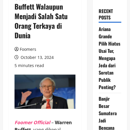
Buffett Walaupun
RECENT
Menjadi Salah Satu
POSTS
Orang Terkaya di
Ariana
Dunia
Grande
Pilih Hiatus
Foomers
Usai Tur,
October 13, 2024
Mengapa
Jeda dari
5 minutes read
Sorotan
Publik
Penting?
Banjir
Besar
Sumatera
Jadi
Foomer Official
–
Warren
Bencana
Buffett
, yang dikenal