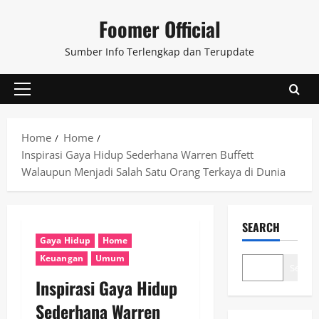
Skip
Foomer Official
to
content
Sumber Info Terlengkap dan Terupdate
Primary
Menu
Home
Home
Inspirasi Gaya Hidup Sederhana Warren Buffett
Walaupun Menjadi Salah Satu Orang Terkaya di Dunia
SEARCH
Gaya Hidup
Home
Keuangan
Umum
Search
Inspirasi Gaya Hidup
Sederhana Warren