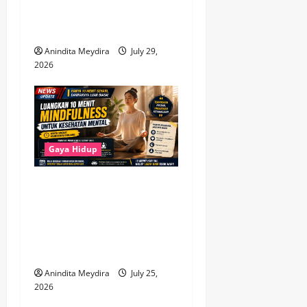
hingga Capricorn Diprediksi
Dapat Peluang Baru
Anindita Meydira
July 29,
2026
Gaya Hidup
Luangkan 10 Menit untuk
Mindfulness, Cara
Sederhana Menjaga
Kesehatan Mental di Tengah
Kesibukan
Anindita Meydira
July 25,
2026