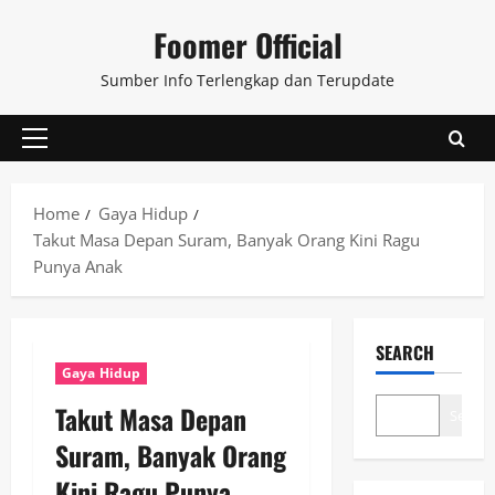
Skip
Foomer Official
to
content
Sumber Info Terlengkap dan Terupdate
Primary
Menu
Home
Gaya Hidup
Takut Masa Depan Suram, Banyak Orang Kini Ragu
Punya Anak
SEARCH
Gaya Hidup
Takut Masa Depan
Search
Suram, Banyak Orang
Kini Ragu Punya