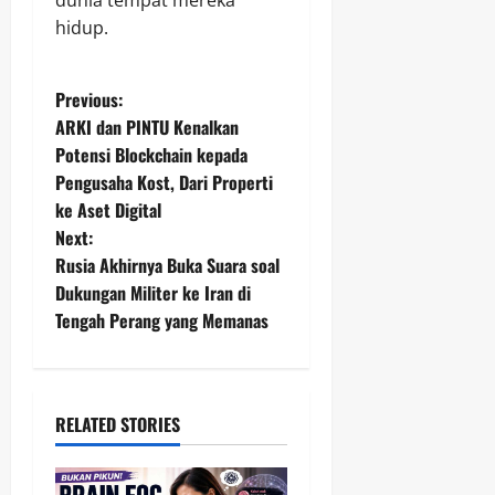
hidup.
P
Previous:
ARKI dan PINTU Kenalkan
o
Potensi Blockchain kepada
Pengusaha Kost, Dari Properti
s
ke Aset Digital
t
Next:
Rusia Akhirnya Buka Suara soal
n
Dukungan Militer ke Iran di
Tengah Perang yang Memanas
a
v
i
RELATED STORIES
g