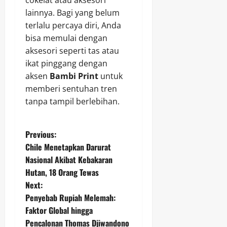
lainnya. Bagi yang belum
terlalu percaya diri, Anda
bisa memulai dengan
aksesori seperti tas atau
ikat pinggang dengan
aksen
Bambi Print
untuk
memberi sentuhan tren
tanpa tampil berlebihan.
P
Previous:
Chile Menetapkan Darurat
o
Nasional Akibat Kebakaran
Hutan, 18 Orang Tewas
s
Next:
t
Penyebab Rupiah Melemah:
Faktor Global hingga
n
Pencalonan Thomas Djiwandono