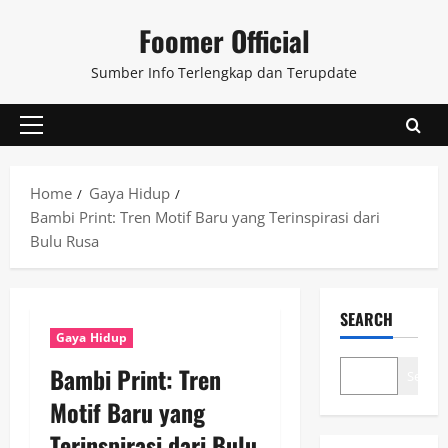
Skip
Foomer Official
to
content
Sumber Info Terlengkap dan Terupdate
Primary
Menu
Home
Gaya Hidup
Bambi Print: Tren Motif Baru yang Terinspirasi dari
Bulu Rusa
SEARCH
Gaya Hidup
Bambi Print: Tren
Search
Motif Baru yang
Terinspirasi dari Bulu