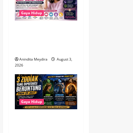
Gaya Hidup
Brain Fog Saat Menopause
Bukan Pikun, Kenali
Penyebab dan Cara
Mengatasinya
Anindita Meydira
August 3,
2026
Gaya Hidup
3 Zodiak Paling Beruntung
pada 29 Juli 2026, Virgo
hingga Capricorn Diprediksi