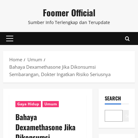
Skip
Foomer Official
to
content
Sumber Info Terlengkap dan Terupdate
Primary
Menu
Home
Umum
Bahaya Dexamethasone Jika Dikonsumsi
Sembarangan, Dokter Ingatkan Risiko Seriusnya
SEARCH
Gaya Hidup
Umum
Bahaya
Search
Dexamethasone Jika
Dikonsumsi