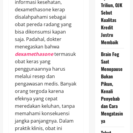
informasi kesehatan,
Triliun, OJK
dexamethasone kerap
Sebut
disalahpahami sebagai
Kualitas
obat pereda radang yang
Kredit
bisa dikonsumsi kapan
Justru
saja. Padahal, dokter
Membaik
menegaskan bahwa
Brain Fog
dexamethasone
termasuk
Saat
obat keras yang
Menopause
penggunaannya harus
Bukan
melalui resep dan
Pikun,
pengawasan medis. Banyak
Kenali
orang tergoda karena
Penyebab
efeknya yang cepat
dan Cara
meredakan keluhan, tanpa
Mengatasin
memahami konsekuensi
ya
jangka panjangnya. Dalam
praktik klinis, obat ini
Takut