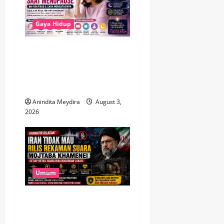
Gaya Hidup
Brain Fog Saat Menopause
Bukan Pikun, Kenali
Penyebab dan Cara
Mengatasinya
Anindita Meydira
August 3,
2026
Umum
Takut Dilacak, Iran Tak Mau
Rilis Rekaman Suara