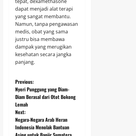
tepat, dexamethasone
dapat menjadi alat terapi
yang sangat membantu.
Namun, tanpa pengawasan
medis, obat yang sama
justru bisa membawa
dampak yang merugikan
kesehatan secara jangka
panjang.
P
Previous:
Nyeri Punggung yang Diam-
o
Diam Berasal dari Otot Bokong
Lemah
s
Next:
t
Negara-Negara Arab Heran
Indonesia Menolak Bantuan
n
Asing untuk Banjir Sumatera