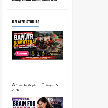
a
v
RELATED STORIES
i
g
a
Umum
t
Banjir Besar Sumatera Jadi
i
Bencana Terluas, Lebih dari
o
2 Juta Warga Terdampak
Anindita Meydira
August 5,
n
2026