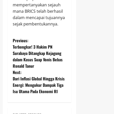
mempertanyakan sejauh
mana BRICS telah berhasil
dalam mencapai tujuannya
sejak pembentukannya.
P
Previous:
Terbongkar! 3 Hakim PN
o
Surabaya Ditangkap Kejagung
dalam Kasus Suap Vonis Bebas
s
Ronald Tanur
t
Next:
Dari Inflasi Global Hingga Krisis
n
Energi: Mengukur Dampak Tiga
Isu Utama Pada Ekonomi RI
a
v