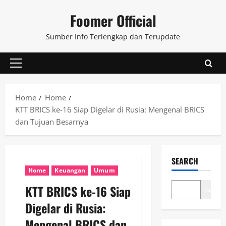
Skip
Foomer Official
to
content
Sumber Info Terlengkap dan Terupdate
Primary
Menu
Home
Home
KTT BRICS ke-16 Siap Digelar di Rusia: Mengenal BRICS
dan Tujuan Besarnya
SEARCH
Home
Keuangan
Umum
KTT BRICS ke-16 Siap
Search
Digelar di Rusia:
Mengenal BRICS dan