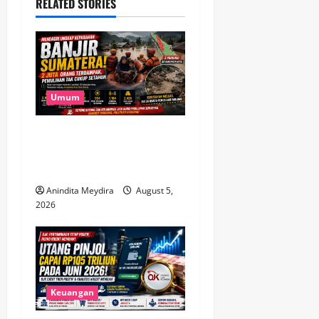
i
RELATED STORIES
g
a
t
Umum
i
Banjir Besar Sumatera Jadi
o
Bencana Terluas, Lebih dari
2 Juta Warga Terdampak
n
Anindita Meydira
August 5,
2026
Keuangan