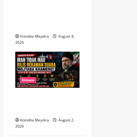
Utang Pinjol Masyarakat
Tembus Rp105 Triliun, OJK
Sebut Kualitas Kredit Justru
Membaik
Anindita Meydira
August 4,
2026
Umum
Takut Dilacak, Iran Tak Mau
Rilis Rekaman Suara
Mojtaba Khamenei
Anindita Meydira
August 2,
2026