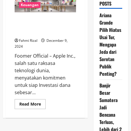
POSTS
Keuangan
Ariana
Apple Siap Investasi Rp 15,8
Grande
Triliun: Strategi Baru untuk
Pilih Hiatus
Rebut Pasar Indonesia
Usai Tur,
Fahmi Rizal
December 9,
Mengapa
2024
Jeda dari
Foomer Official – Apple Inc.,
Sorotan
salah satu raksasa
Publik
teknologi dunia,
Penting?
menyatakan komitmen
Banjir
untuk siap Investasi dana
Besar
sebesar...
Sumatera
Read
Read More
Jadi
more
about
Bencana
Apple
Siap
Terluas,
Investasi
Rp
Lebih dari 2