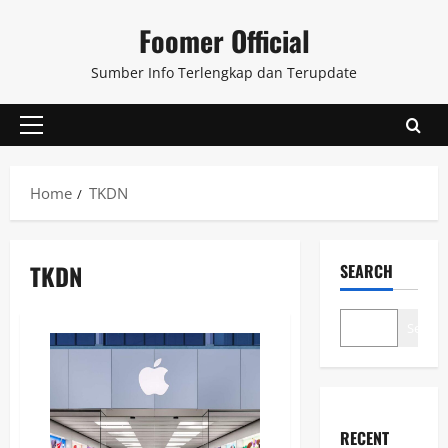
Skip
Foomer Official
to
content
Sumber Info Terlengkap dan Terupdate
Primary
Menu
Home
TKDN
TKDN
SEARCH
Search
RECENT