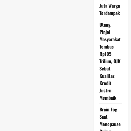
15,8
Juta Warga
Triliun:
Strategi
Terdampak
Baru
untuk
Rebut
Utang
Pasar
Indonesia
Pinjol
Masyarakat
Tembus
Rp105
Triliun, OJK
Sebut
Kualitas
Kredit
Justru
Membaik
Brain Fog
Saat
Menopause