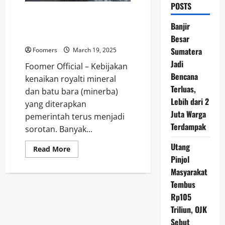
POSTS
Kenaikan Royalti Minerba, ESDM
Pastikan Industri Tetap
Banjir
Bertahan
Besar
Sumatera
Foomers
March 19, 2025
Jadi
Foomer Official – Kebijakan
Bencana
kenaikan royalti mineral
Terluas,
dan batu bara (minerba)
Lebih dari 2
yang diterapkan
Juta Warga
pemerintah terus menjadi
Terdampak
sorotan. Banyak...
Utang
Read
Read More
more
Pinjol
about
Kenaikan
Masyarakat
Royalti
Tembus
Minerba,
ESDM
Rp105
Pastikan
Industri
Triliun, OJK
Tetap
Bertahan
Sebut