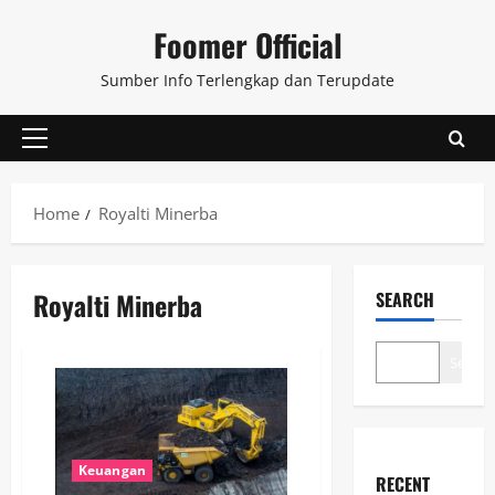
Skip
Foomer Official
to
content
Sumber Info Terlengkap dan Terupdate
Primary
Menu
Home
Royalti Minerba
Royalti Minerba
SEARCH
Search
Keuangan
RECENT