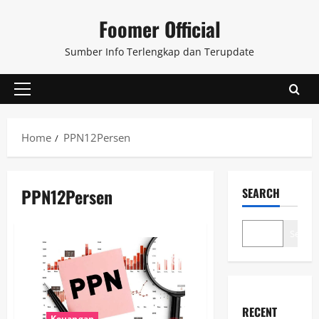
Skip
Foomer Official
to
content
Sumber Info Terlengkap dan Terupdate
Primary
Menu
Home
PPN12Persen
PPN12Persen
SEARCH
Search
RECENT
Keuangan