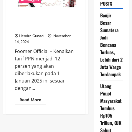
POSTS
Kritikan Meluas atas Kenaikan
Banjir
Tarif PPN Menjadi 12 Persen
Besar
Tahun Depan
Sumatera
Hendra Gunadi
November
Jadi
14, 2024
Bencana
Foomer Official – Kenaikan
Terluas,
tarif PPN menjadi 12
Lebih dari 2
persen yang akan
Juta Warga
diberlakukan pada 1
Terdampak
Januari 2025 ini sesuai
Utang
dengan...
Pinjol
Read
Read More
Masyarakat
more
Tembus
about
Kritikan
Rp105
Meluas
atas
Triliun, OJK
Kenaikan
Tarif
Sebut