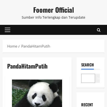
Skip
Foomer Official
to
content
Sumber Info Terlengkap dan Terupdate
Primary
Menu
Home
PandaHitamPutih
PandaHitamPutih
SEARCH
Search
RECENT