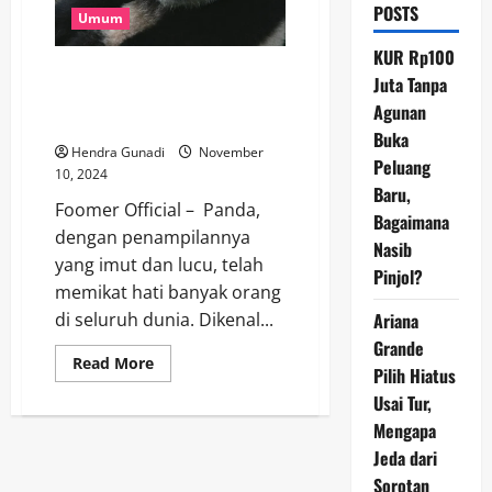
POSTS
Umum
KUR Rp100
Mengungkap Misteri di Balik
Juta Tanpa
Warna Bulu Panda: Mengapa
Agunan
Hitam-Putih?
Buka
Hendra Gunadi
November
Peluang
10, 2024
Baru,
Foomer Official – Panda,
Bagaimana
dengan penampilannya
Nasib
yang imut dan lucu, telah
Pinjol?
memikat hati banyak orang
Ariana
di seluruh dunia. Dikenal...
Grande
Read
Read More
Pilih Hiatus
more
about
Usai Tur,
Mengungkap
Misteri
Mengapa
di
Balik
Jeda dari
Warna
Sorotan
Bulu