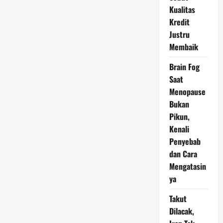
Ultra:
Smartphone
Kualitas
dengan
Kredit
Snapdragon
8
Justru
Gen
3
Membaik
dan
Kamera
Canggih
Brain Fog
Saat
Menopause
Bukan
Pikun,
Kenali
Penyebab
dan Cara
Mengatasin
ya
Takut
Dilacak,