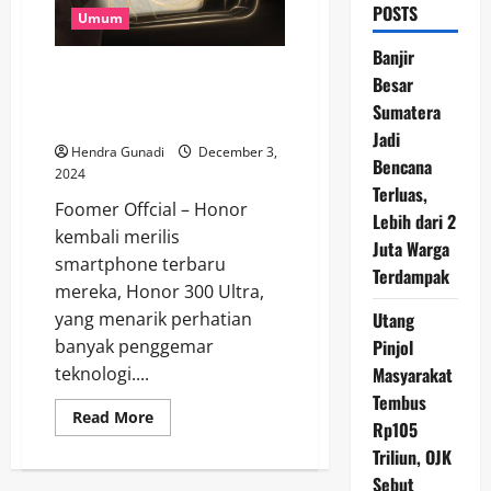
POSTS
Umum
Banjir
Honor 300 Ultra: Smartphone
Besar
dengan Snapdragon 8 Gen 3 dan
Sumatera
Kamera Canggih
Jadi
Hendra Gunadi
December 3,
Bencana
2024
Terluas,
Foomer Offcial – Honor
Lebih dari 2
kembali merilis
Juta Warga
smartphone terbaru
Terdampak
mereka, Honor 300 Ultra,
Utang
yang menarik perhatian
Pinjol
banyak penggemar
Masyarakat
teknologi....
Tembus
Read
Read More
Rp105
more
about
Triliun, OJK
Honor
300
Sebut