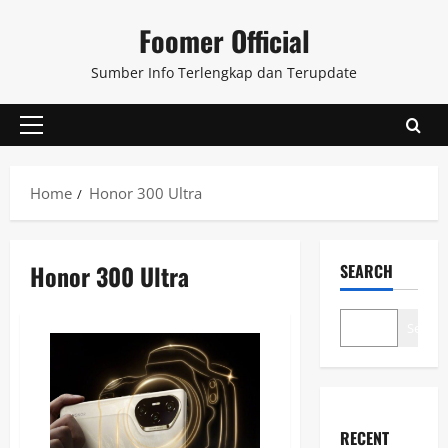
Skip
Foomer Official
to
content
Sumber Info Terlengkap dan Terupdate
Primary
Menu
Home
Honor 300 Ultra
Honor 300 Ultra
SEARCH
Search
RECENT