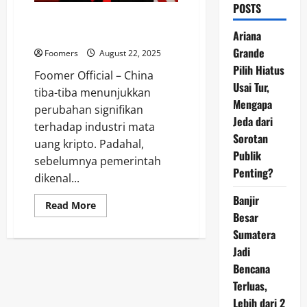
POSTS
China Mengubah Sikap dan Ikuti
Amerika, Ternyata Ini Alasannya
Ariana
Grande
Foomers
August 22, 2025
Pilih Hiatus
Foomer Official – China
Usai Tur,
tiba-tiba menunjukkan
Mengapa
perubahan signifikan
Jeda dari
terhadap industri mata
Sorotan
uang kripto. Padahal,
Publik
sebelumnya pemerintah
Penting?
dikenal...
Banjir
Read
Read More
more
Besar
about
Sumatera
China
Mengubah
Jadi
Sikap
dan
Bencana
Ikuti
Amerika,
Terluas,
Ternyata
Ini
Lebih dari 2