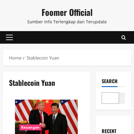
Skip
Foomer Official
to
content
Sumber Info Terlengkap dan Terupdate
Primary
Menu
Home
Stablecoin Yuan
Stablecoin Yuan
SEARCH
Search
Keuangan
RECENT